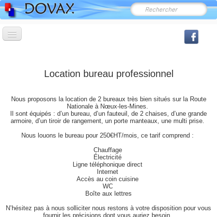
Accueil
Produits
Location bureau professionnel
▼
Demande de renseignements
Nous proposons la location de 2 bureaux très bien situés sur la Route
Nationale à Nœux-les-Mines.
Services
Il sont équipés : d’un bureau, d’un fauteuil, de 2 chaises, d’une grande
▼
armoire, d’un tiroir de rangement, un porte manteaux, une multi prise.
Nous louons le bureau pour 250€HT/mois, ce tarif comprend :
L'entreprise
▼
Chauffage
Électricité
Utilitaires
▼
Ligne téléphonique direct
Internet
Accès au coin cuisine
Contact
WC
Boîte aux lettres
N’hésitez pas à nous solliciter nous restons à votre disposition pour vous
fournir les précisions dont vous auriez besoin.